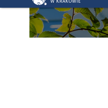
W KRAKOWIE
Uniwersytet
Pedagogiczny
w
Krakowie