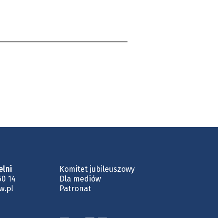
ycja
czesność.
atura
ian
elni
Komitet jubileuszowy
60 14
Dla mediów
odnich
w.pl
Patronat