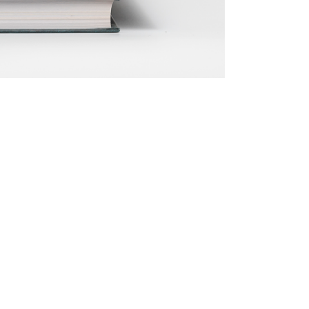
dzynarodowa
erencja
cystyczna