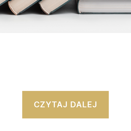
“Mię
CZYTAJ DALEJ
Konf
Rusy