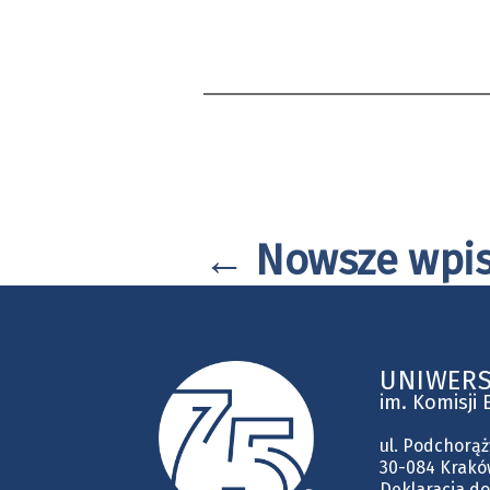
Nawigacja
←
Nowsze
wpi
po
UNIWERS
wpisach
im. Komisji
ul. Podchorąż
30-084 Krakó
Deklaracja do