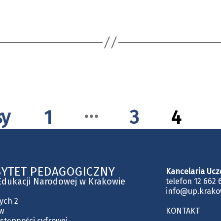
„Trad
i
nowo
Język
…
sy
1
3
4
i
liter
Słow
YTET PEDAGOGICZNY
Kancelaria Ucz
 Edukacji Narodowej w Krakowie
telefon 12 662 
Wsch
info@up.krako
ych 2
4””
w
KONTAKT
stępności cyfrowej