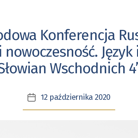
odowa Konferencja Rus
Kategorie
i nowoczesność. Język i
Słowian Wschodnich 4
12 października 2020
Data
wpisu