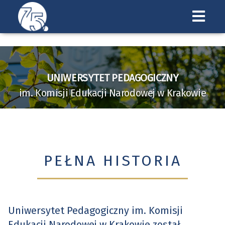
Uniwersytet
Pedagogiczny
w
UNIWERSYTET PEDAGOGICZNY
Krakowie
im. Komisji Edukacji Narodowej w Krakowie
PEŁNA HISTORIA
Uniwersytet Pedagogiczny im. Komisji
Edukacji Narodowej w Krakowie został