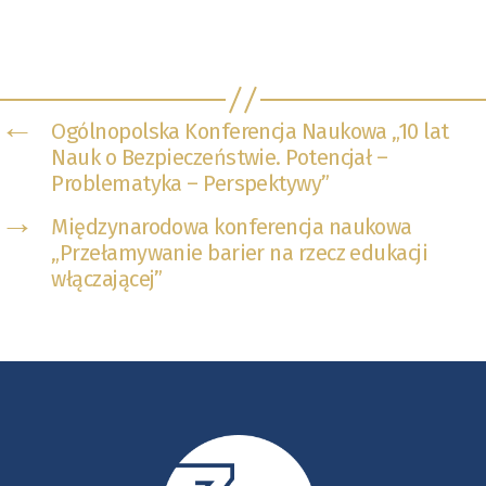
←
Ogólnopolska Konferencja Naukowa „10 lat
Nauk o Bezpieczeństwie. Potencjał –
Problematyka – Perspektywy”
→
Międzynarodowa konferencja naukowa
„Przełamywanie barier na rzecz edukacji
włączającej”