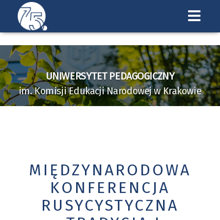
Uniwersytet
Pedagogiczny
w
UNIWERSYTET PEDAGOGICZNY
Krakowie
im. Komisji Edukacji Narodowej w Krakowie
MIĘDZYNARODOWA
KONFERENCJA
RUSYCYSTYCZNA