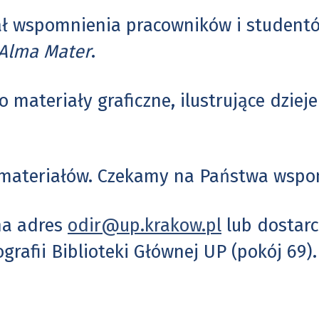
rał wspomnienia pracowników i student
Alma Mater
.
 materiały graficzne, ilustrujące dzieje
 materiałów. Czekamy na Państwa wspo
na adres
odir@up.krakow.pl
lub dostarc
ografii Biblioteki Głównej UP (pokój 69).