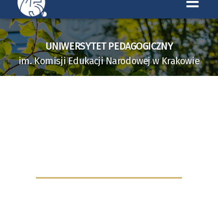
Uniwersytet
Pedagogiczny
UNIWERSYTET PEDAGOGICZNY
UNIWERSYTET PEDAGOGICZNY
w
im. Komisji Edukacji Narodowej w Krakowie
im. Komisji Edukacji Narodowej w Krakowie
Krakowie