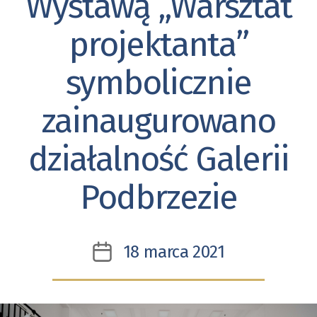
Wystawą „Warsztat
2021”
projektanta”
symbolicznie
zainaugurowano
działalność Galerii
Podbrzezie
18 marca 2021
Data
wpisu