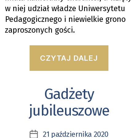
w niej udział władze Uniwersytetu
Pedagogicznego i niewielkie grono
zaproszonych gości.
“Wysta
CZYTAJ DALEJ
„Warszt
projekt
Gadżety
Kategorie
symbol
zainau
jubileuszowe
działal
Galerii
21 października 2020
Data