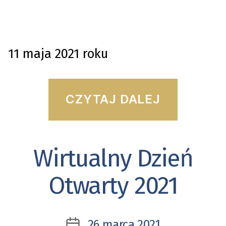
11 maja 2021 roku
“Jubile
CZYTAJ DALEJ
75-
lecia
Wirtualny Dzień
Kategorie
Uniwer
Pedago
Otwarty 2021
im.
Komisji
26 marca 2021
Data