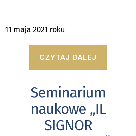
11 maja 2021 roku
“Uniwer
CZYTAJ DALEJ
Pedago
świętuj
Seminarium
Kategorie
75
lat”
naukowe „IL
SIGNOR