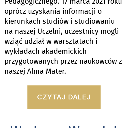
Pedagogicznego. 17 marca 2021 roku
oprócz uzyskania informacji o
kierunkach studiów i studiowaniu
na naszej Uczelni, uczestnicy mogli
wziąć udział w warsztatach i
wykładach akademickich
przygotowanych przez naukowców z
naszej Alma Mater.
“Wirtua
CZYTAJ DALEJ
Dzień
Otwart
Kategorie