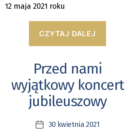
12 maja 2021 roku
“Semin
CZYTAJ DALEJ
nauko
„IL
Przed nami
Kategorie
SIGNO
SIENKI
wyjątkowy koncert
jubileuszowy
30 kwietnia 2021
Data