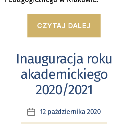
“Cyfro
CZYTAJ DALEJ
Bibliot
Wspom
Inauguracja roku
Kategorie
akademickiego
2020/2021
12 października 2020
Data
wpisu