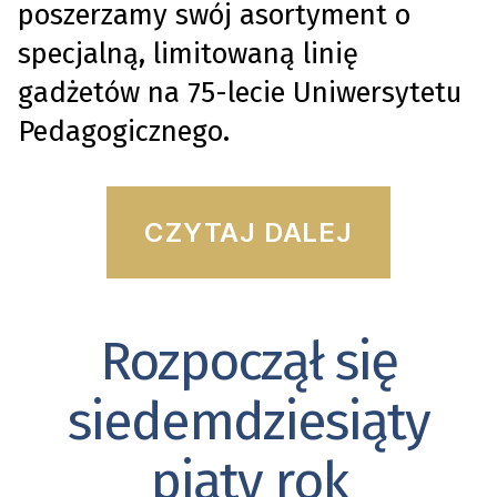
poszerzamy swój asortyment o
specjalną, limitowaną linię
gadżetów na 75-lecie Uniwersytetu
Pedagogicznego.
“Gadże
CZYTAJ DALEJ
jubile
Rozpoczął się
Kategorie
siedemdziesiąty
piąty rok