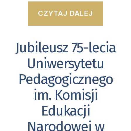
“Przed
CZYTAJ DALEJ
nami
wyjątk
Jubileusz 75-lecia
Kategorie
koncer
jubileu
Uniwersytetu
Pedagogicznego
im. Komisji
Edukacji
Narodowej w