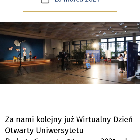
Edukacj
wpisu
Narodo
w
Krakow
Za nami kolejny już Wirtualny Dzień
Otwarty Uniwersytetu