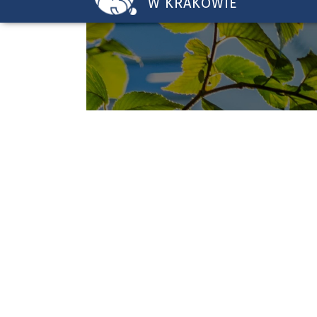
W KRAKOWIE
Uniwersytet
Pedagogiczny
w
Krakowie